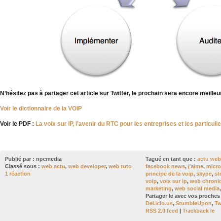
N’hésitez pas à partager cet article sur Twitter, le prochain sera encore meilleur
Voir le dictionnaire de la VOIP
Voir le PDF :
La voix sur IP, l’avenir du RTC pour les entreprises et les particuli
Publié par :
npcmedia
Tagué en tant que :
actu web
Classé sous :
web actu
,
web developer
,
web tuto
facebook news
,
j'aime
,
micro
1 réaction
principe de la voip
,
skype
,
st
voip
,
voix sur ip
,
web chroni
marketing
,
web social media
Partager le avec vos proches 
Del.icio.us
,
StumbleUpon
,
Tw
RSS 2.0 feed
|
Trackback le