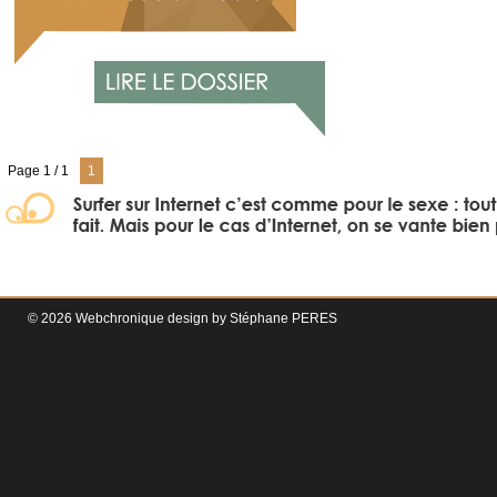
Page 1 / 1
1
© 2026 Webchronique design by
Stéphane
PERES