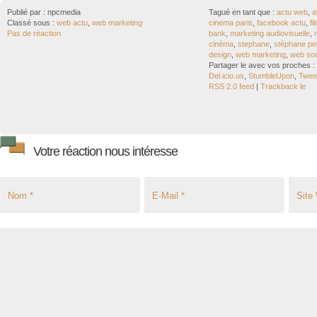
Publié par :
npcmedia
Tagué en tant que :
actu web
,
a
Classé sous :
web actu
,
web marketing
cinema paris
,
facebook actu
,
fi
Pas de réaction
bank
,
marketing audiovisuelle
,
cinéma
,
stephane
,
stéphane pe
design
,
web marketing
,
web soc
Partager le avec vos proches :
Del.icio.us
,
StumbleUpon
,
Tweet
RSS 2.0 feed
|
Trackback le
Votre réaction nous intéresse