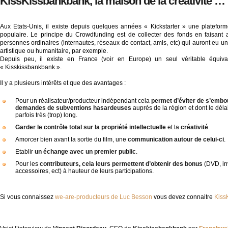
KissKissbankbank, la maison de la créativité …
Aux Etats-Unis, il existe depuis quelques années « Kickstarter » une platefor
populaire. Le principe du Crowdfunding est de collecter des fonds en faisan
personnes ordinaires (internautes, réseaux de contact, amis, etc) qui auront eu u
artistique ou humanitaire, par exemple.
Depuis peu, il existe en France (voir en Europe) un seul véritable équival
« Kisskissbankbank ».
Il y a plusieurs intérêts et que des avantages :
Pour un réalisateur/producteur indépendant cela
permet d’éviter de s’embo
demandes de subventions hasardeuses
auprès de la région et dont le déla
parfois très (trop) long.
Garder le contrôle total sur la propriété intellectuelle
et la
créativité
.
Amorcer bien avant la sortie du film, une
communication autour de celui-ci
.
Etablir
un échange avec un premier public
.
Pour les
contributeurs, cela leurs permettent d’obtenir des bonus
(DVD, inv
accessoires, ect) à hauteur de leurs participations.
Si vous connaissez
we-are-producteurs de Luc Besson
vous devez connaitre
Kiss