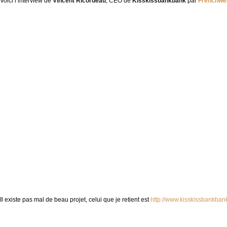
Voici l’interview de
Vincent Ricordeau
, CEO de
Kisskissbankbank
par
Frenchweb
Il existe pas mal de beau projet, celui que je retient est
http://www.kisskissbankba