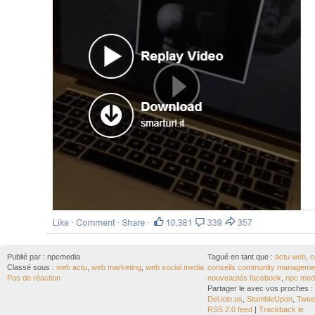
Publié par :
npcmedia
Tagué en tant que :
actu web
,
c
Classé sous :
web actu
,
web marketing
,
web social media
conseils community manageme
Pas de réaction
nouveautés facebook
,
npc med
Partager le avec vos proches :
Del.icio.us
,
StumbleUpon
,
Tweet
RSS 2.0 feed
|
Trackback le