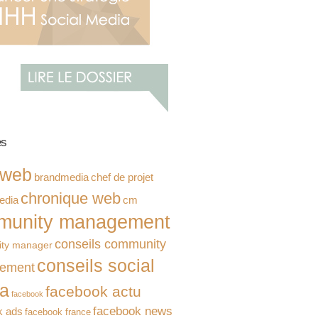
es
 web
brandmedia
chef de projet
chronique web
cm
edia
munity management
conseils community
ty manager
conseils social
ement
a
facebook actu
facebook
facebook news
k ads
facebook france