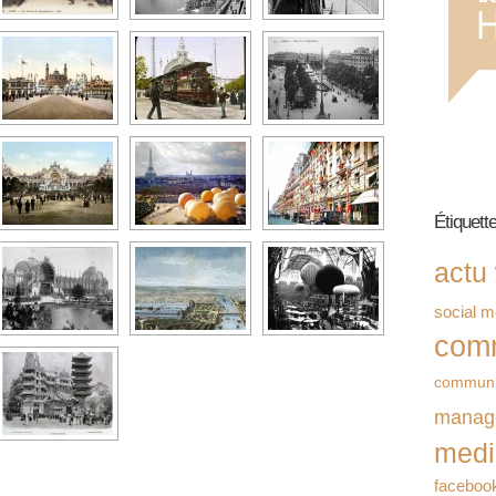
Étiquett
actu
social m
com
communi
manag
medi
faceboo