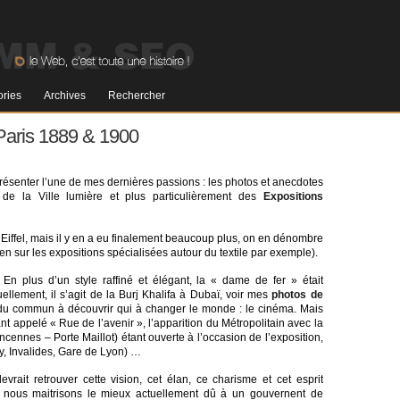
ries
Archives
Rechercher
 Paris 1889 & 1900
présenter l’une de mes dernières passions : les photos et anecdotes
 de la Ville lumière et plus particulièrement des
Expositions
 Eiffel, mais il y en a eu finalement beaucoup plus, on en dénombre
ien sur les expositions spécialisées autour du textile par exemple).
En plus d’un style raffiné et élégant, la « dame de fer » était
ellement, il s’agit de la Burj Khalifa à Dubaï, voir mes
photos de
s du commun à découvrir qui à changer le monde : le cinéma. Mais
ant appelé « Rue de l’avenir », l’apparition du Métropolitain avec la
cennes – Porte Maillot) étant ouverte à l’occasion de l’exposition,
y, Invalides, Gare de Lyon) …
rait retrouver cette vision, cet élan, ce charisme et cet esprit
ue nous maitrisons le mieux actuellement dû à un gouvernent de