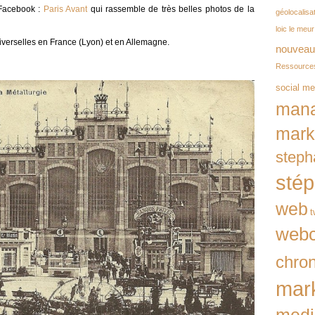
 Facebook :
Paris Avant
qui rassemble de très belles photos de la
géolocalisa
loic le meur
verselles en France (Lyon) et en Allemagne.
nouveau
Ressource
social me
man
mark
steph
sté
web
t
webc
chro
mark