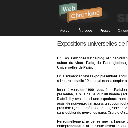
Accueil
À propos
Presse
Catégo
Expositions universelles de
Un Ovni s’est posé sur ce blog, afin de vous 
autour du vieux Paris, du Paris glorieux,
Universelles de Paris
.
On a souvent en tête l’expo présentant la tour
à l’heure actuelle 12 au total (sans compter b
Imaginé vous en 1900, vous êtes Parisien. 
présentée, la plus haute tour du monde (actu
Dubaï
), il y avait aussi une expérience hor
aussi de nouveaux transports, un trottoir roul
première ligne de métro de Paris (Porte de Vin
sans oublier de nouvelles gares (Gare d’Orsa
Personnellement, je pense que la France dev
entrepreneurial. Car la seule invention q