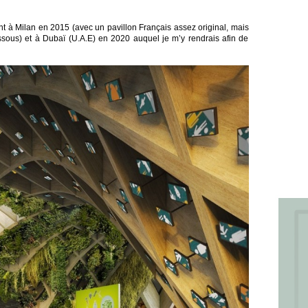
nt à Milan en 2015 (avec un pavillon Français assez original, mais
essous) et à Dubaï (U.A.E) en 2020 auquel je m’y rendrais afin de