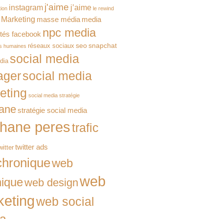
j'aime
instagram
j’aime
tion
le rewind
Marketing
masse média
media
npc media
tés facebook
seo
snapchat
réseaux sociaux
s humaines
social media
dia
ager
social media
eting
social media stratégie
ane
stratégie social media
phane peres
trafic
twitter ads
witter
hronique
web
web
nique
web design
eting
web social