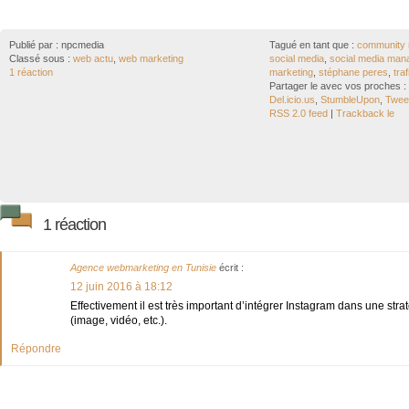
Publié par :
npcmedia
Tagué en tant que :
community
Classé sous :
web actu
,
web marketing
social media
,
social media man
1 réaction
marketing
,
stéphane peres
,
tra
Partager le avec vos proches :
Del.icio.us
,
StumbleUpon
,
Tweet
RSS 2.0 feed
|
Trackback le
1 réaction
Agence webmarketing en Tunisie
écrit :
12 juin 2016 à 18:12
Effectivement il est très important d’intégrer Instagram dans une st
(image, vidéo, etc.).
Répondre