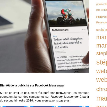
géolocali
loic le m
nouvea
Ressour
social 
man
mar
step
sté
we
web
Bientôt de la publicité sur Facebook Messenger
chr
Si l’on en croit un document récupéré par TechCrunch, les marques
mar
pourraient lancer des campagnes sur Facebook Messenger à partir
du second trimestre 2016. Nous n’en savons pas plus.