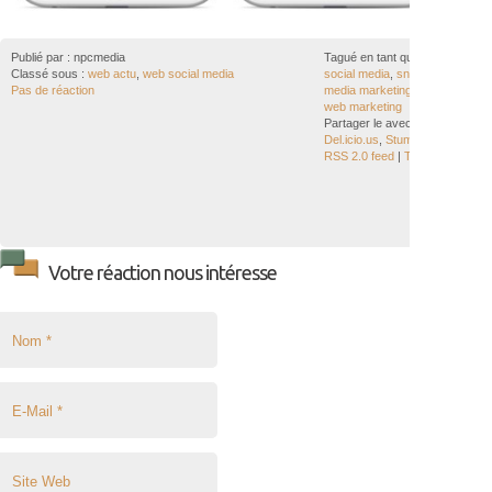
Publié par :
npcmedia
Tagué en tant que :
community
Classé sous :
web actu
,
web social media
social media
,
snapchat
,
social
Pas de réaction
media marketing
,
stéphane per
web marketing
Partager le avec vos proches :
Del.icio.us
,
StumbleUpon
,
Tweet
RSS 2.0 feed
|
Trackback le
Votre réaction nous intéresse