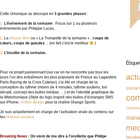
Cette chronique se découpe en
3 grandes phases
:
1.
L’événement de la semaine
: Focus sur 1 ou plusieurs
événements par Philippe Lucas,
2.
La
tribune libre
ou « La Trompette de la semaine » :
coups de
cœurs, coups de gueules
… (en fait c’est le meilleur
)
3.
L’insolite de la semaine.
Étique
Pour ce projet passionnant (oui car on ne rencontre pas tous les
act
jours l’un des entraîneurs les plus populaire de France au Lagardère
Paris Racing de la Croix Catelan), j’ai été en charge de la
conception du rythme (moins de 4 minutes, rythme soutenu, ton
social
décalé, concept des bulles médias …) et de l’identité graphique de
com
la Webchonique (Style du logo inspiré des bulles d’échanges SMS
sur iPhone,
motion design
pour la chaîne Orange Sports.
commu
Je suis actuellement en charge de l’activation virale du contenu sur
mana
les
réseaux sociaux
.
med
Breaking News :
On vient de me dire à l’oreillette que Philipe
facebo