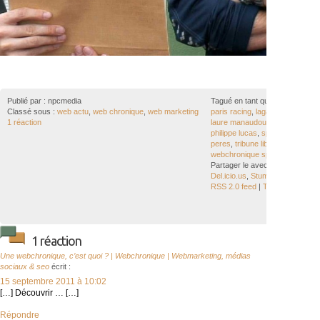
Publié par :
npcmedia
Tagué en tant que :
lagardère
,
l
Classé sous :
web actu
,
web chronique
,
web marketing
paris racing
,
lagardère racing p
1 réaction
laure manaudou
,
newsweb
,
ora
philippe lucas
,
sport nautique
,
s
peres
,
tribune libre
,
web chroni
webchronique sportive
,
webchr
Partager le avec vos proches :
Del.icio.us
,
StumbleUpon
,
Tweet
RSS 2.0 feed
|
Trackback le
1 réaction
Une webchronique, c’est quoi ? | Webchronique | Webmarketing, médias
sociaux & seo
écrit :
15 septembre 2011 à 10:02
[…] Découvrir … […]
Répondre