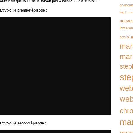
aurait dit que la F1 ne le faisait pas « bandé » !!! À suivre …
géolocali
Et voici le premier épisode :
loic le m
nouvea
Ressour
social 
man
mar
step
sté
we
web
chr
mar
Et voici le second épisode :