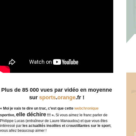
Plus de 85 000 vues par vidéo en moyenne
sur
sports
.
orange
.fr !
« Moi je vais te dire un truc, c’est que cette
webchronique
elle déchire
sportive,
!!! ».
Si vous aimez le franc parler de
Philippe Lucas (entraîneur de Laure Manaudou) et que vous êtes
intéressé par
les actualités
insolites
et
croustillantes
sur le sport
,
vous allez beaucoup aimer !