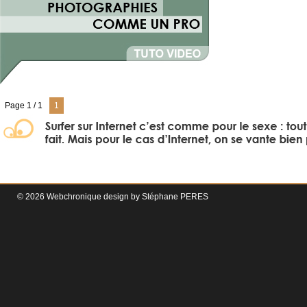
Page 1 / 1
1
© 2026 Webchronique design by
Stéphane
PERES