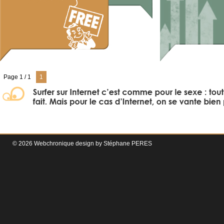
Page 1 / 1
1
© 2026 Webchronique design by
Stéphane
PERES